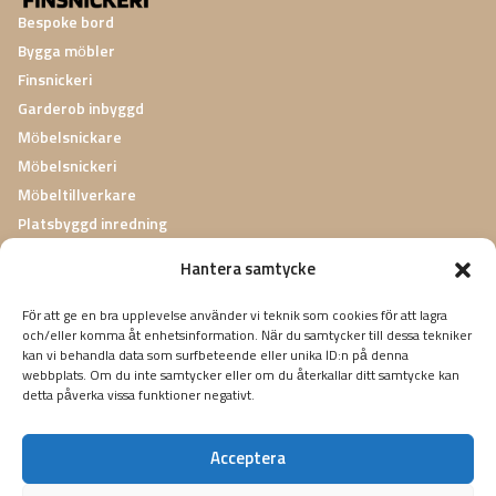
Bespoke bord
Bygga möbler
Finsnickeri
Garderob inbyggd
Möbelsnickare
Möbelsnickeri
Möbeltillverkare
Platsbyggd inredning
Platsbyggda garderober
Hantera samtycke
Renovera Möbler
Specialsnickeri
För att ge en bra upplevelse använder vi teknik som cookies för att lagra
och/eller komma åt enhetsinformation. När du samtycker till dessa tekniker
Inredningssnickeri
kan vi behandla data som surfbeteende eller unika ID:n på denna
Nå ut till oss
webbplats. Om du inte samtycker eller om du återkallar ditt samtycke kan
detta påverka vissa funktioner negativt.
Victor Balcks väg 102, 12240 Enskede
info@mjosatersnickeri.se
Acceptera
0707764931