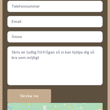
Telefonnummer
*
Email
*
Subject
*
Meddelande
*
Skicka nu