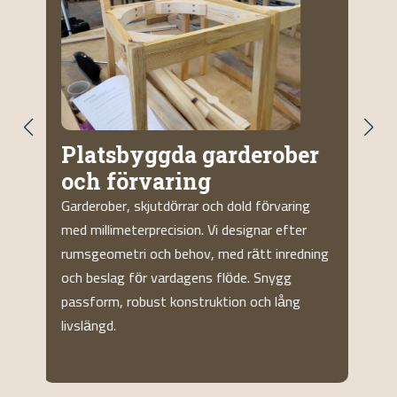
Måttbeställda kök och
köksrenovering
Kök byggda efter dina mått, arbetsmönster
S
och materialpreferenser. Vi löser hörn,
d
ng
socklar och integrering av vitvaror. Hög
k
finish, hållbara skivor och kvalitet i lådor och
y
gångjärn. Montering och justering på plats.
P
a