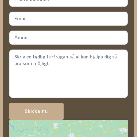
Email
*
Subject
*
Meddelande
*
Skicka nu