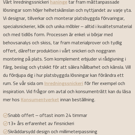
Vårt Inredningssnickeri
haninge
tar fram måttanpassade
lösningar som höjer helhetskänslan och nyttjandet av varje yta.
Vi designar, tillverkar och monterar platsbyggda förvaringar,
specialsnickerier, kök och unika möbler – alltid i kvalitetsmaterial
och med tidlös form. Processen är enkel: vi börjar med
behovsanalys och skiss, tar fram materialprover och tydlig
offert, därefter produktion i vårt snickeri och noggrann
montering på plats. Som komplement erbjuder vi rådgivning i
färg, beslag och ytskikt för att säkra hållbarhet och känsla. Vill
du fördjupa dig i hur platsbyggda lösningar kan förändra ett
rum. Se vår sida om
Inredningssnickeri
för fler exempel och
inspiration. Vid frågor om avtal och konsumenträtt kan du läsa
mer hos
Konsumentverket
innan beställning.
Snabb offert – oftast inom 24 timmar
13+ års erfarenhet av finsnickeri
Skräddarsydd design och millimeterpassning