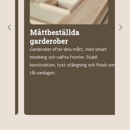
Måttbeställda
garderober
G
f
Garderober efter dina mått, med smart
a
b
inredning och valfria fronter. Stabil
.
m
konstruktion, tyst stängning och finish som
tål vardagen.