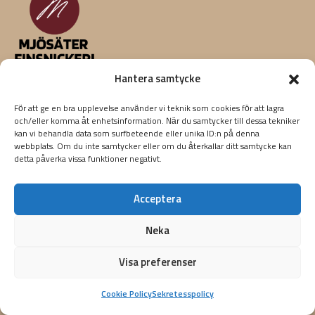
Bespoke bord
Hantera samtycke
Bygga möbler
För att ge en bra upplevelse använder vi teknik som cookies för att lagra
Finsnickeri
och/eller komma åt enhetsinformation. När du samtycker till dessa tekniker
Garderob inbyggd
kan vi behandla data som surfbeteende eller unika ID:n på denna
Möbelsnickare
webbplats. Om du inte samtycker eller om du återkallar ditt samtycke kan
detta påverka vissa funktioner negativt.
Möbelsnickeri
Möbeltillverkare
Acceptera
Platsbyggd inredning
Platsbyggda garderober
Neka
Renovera Möbler
Specialsnickeri
Visa preferenser
Inredningssnickeri
Nå ut till oss
Cookie Policy
Sekretesspolicy
Victor Balcks väg 102, 12240 Enskede