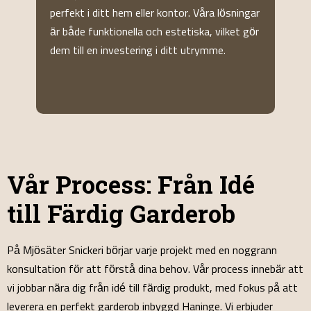
ar
lösning som är både praktisk och stilren. Vi
p
ör
arbetar med högkvalitativa material och
i
anpassar varje detalj efter dina önskemål.
e
h
Vår Process: Från Idé
till Färdig Garderob
På Mjösäter Snickeri börjar varje projekt med en noggrann
konsultation för att förstå dina behov. Vår process innebär att
vi jobbar nära dig från idé till färdig produkt, med fokus på att
leverera en perfekt garderob inbyggd Haninge. Vi erbjuder