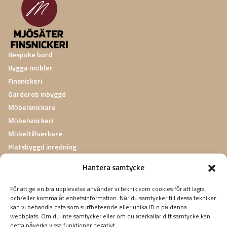
Bespoke bord
Bygga möbler
Finsnickeri
Garderob inbyggd
Möbelsnickare
Möbelsnickeri
Möbeltillverkare
Platsbyggd inredning
Platsbyggda garderober
Hantera samtycke
Renovera Möbler
Specialsnickeri
För att ge en bra upplevelse använder vi teknik som cookies för att lagra
och/eller komma åt enhetsinformation. När du samtycker till dessa tekniker
Inredningssnickeri
kan vi behandla data som surfbeteende eller unika ID:n på denna
Nå ut till oss
webbplats. Om du inte samtycker eller om du återkallar ditt samtycke kan
detta påverka vissa funktioner negativt.